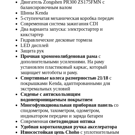
Двигатель Zongshen PR300 ZS175FMN с
балансировочным валом
Шины Kenda
5-ступенчатая механическая коробка передач
Современная система зажигания CDI
Два варианта запуска: электростартер и
кикстартер
Гидравлические дисковые тормоза
LED дисплей
Защита рук
Прочная хромомолибденовая рама
с
дополнительными усилениями. На раму
установлен пластиковый каркас, который
защищает мотоботы и раму.
Спортивные колеса размерностью 21/18
с
покрышками Kenda, адаптированными для
экстремальных условий
Сиденье с антискользящим
водонепроницаемым покрытием
Многофункциональная приборная панель
со
спидометром, тахометром, одометром,
индикатором передачи и заряда батареи
Современная
светодиодная оптика
Удобная короткоходная ручка акселератора
Износостойкая цепь Choho
с уплотнительным