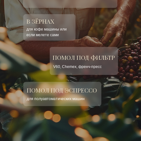
В ЗЁРНАХ
для кофе машины или
если мелете сами
ПОМОЛ ПОД ФИЛЬТР
V60, Chemex, френч-пресс
ПОМОЛ ПОД ЭСПРЕССО
для полуавтоматических машин