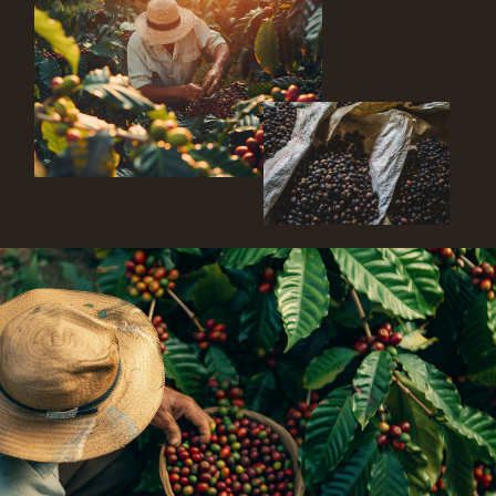
хозяйствами
в Африке, Азии и Латинской
Америке.
Мы сами ездили на фермы, общались
с фермерами и отбирали лучших поставщиков.
Чтобы создать тот самый неповторимый
вкус.
ОБЖАРИВАЕМ НА
ЛЕГЕНДАРНЫХ РОСТЕРАХ
PROBAT