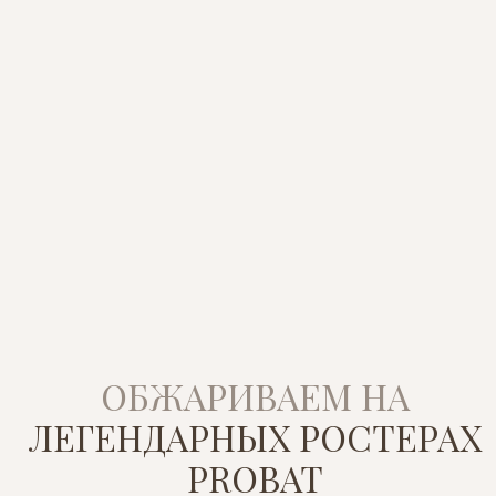
Мексика + Эфиопия
Мягкий, с нотами жасмина и спелой груши
Индонезия + Уганда
Насыщенный, с табачными
и ореховыми оттенками
Кения + Бразилия
Яркий, с ягодной кислинкой
и карамельным послевкусием
Йемен + Колумбия
Глубокий, с шоколадом, сушёными