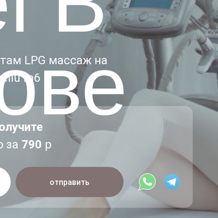
l В
ове
там LPG массаж на
ellu m6
олучите
о за
790
р
отправить