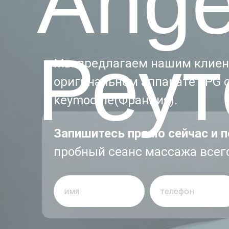
Ange
Реут
Мы предлагаем нашим клиен
оригинальном аппарате LPG c
keymodule(Франция).
Запишитесь прямо сейчас и п
пробный сеанс массажа всег